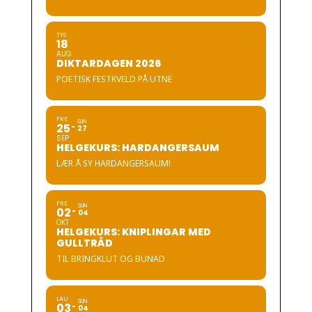
TYS
18
AUG
DIKTARDAGEN 2026
POETISK FESTKVELD PÅ UTNE
FRE
SUN
25
27
SEP
HELGEKURS: HARDANGERSAUM
LÆR Å SY HARDANGERSAUM!
FRE
SUN
02
04
OKT
HELGEKURS: KNIPLINGAR MED
GULLTRÅD
TIL BRINGKLUT OG BUNAD
LAU
SUN
03
04