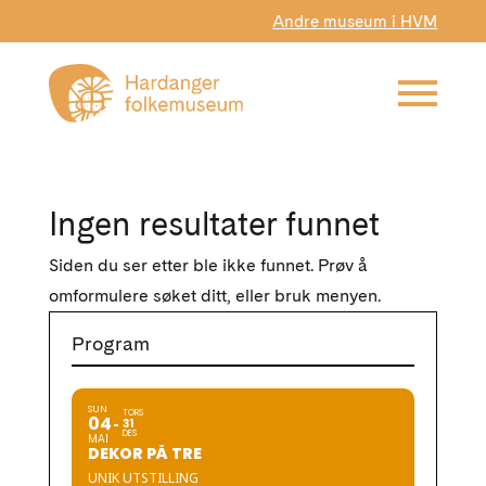
Andre museum i HVM
Ingen resultater funnet
Siden du ser etter ble ikke funnet. Prøv å
omformulere søket ditt, eller bruk menyen.
Program
SUN
TORS
04
31
DES
MAI
DEKOR PÅ TRE
UNIK UTSTILLING