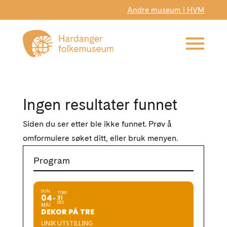
Andre museum i HVM
Ingen resultater funnet
Siden du ser etter ble ikke funnet. Prøv å
omformulere søket ditt, eller bruk menyen.
Program
SUN
TORS
04
31
DES
MAI
DEKOR PÅ TRE
UNIK UTSTILLING