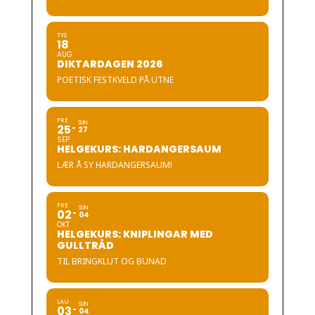
TYS
18
AUG
DIKTARDAGEN 2026
POETISK FESTKVELD PÅ UTNE
FRE
SUN
25
27
SEP
HELGEKURS: HARDANGERSAUM
LÆR Å SY HARDANGERSAUM!
FRE
SUN
02
04
OKT
HELGEKURS: KNIPLINGAR MED
GULLTRÅD
TIL BRINGKLUT OG BUNAD
LAU
SUN
03
04