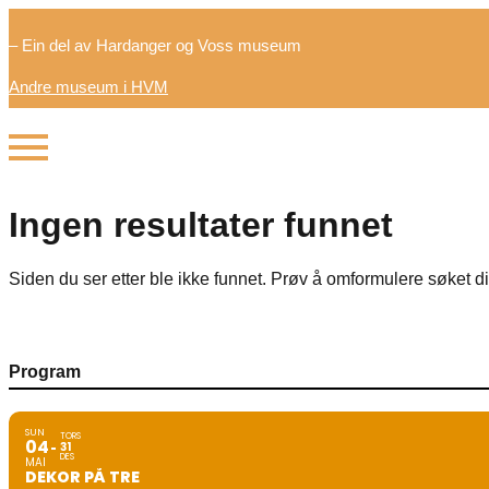
– Ein del av Hardanger og Voss museum
Andre museum i HVM
Ingen resultater funnet
Siden du ser etter ble ikke funnet. Prøv å omformulere søket di
Program
SUN
TORS
04
31
DES
MAI
DEKOR PÅ TRE