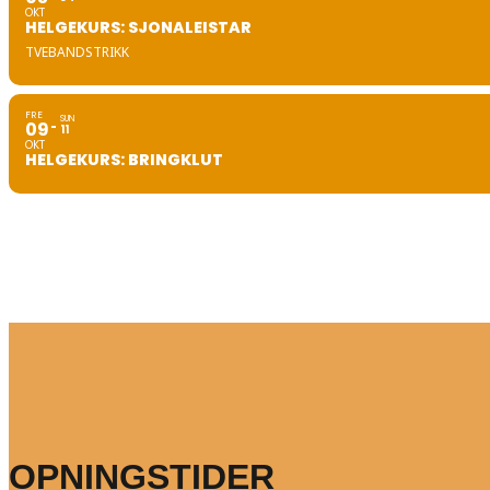
OKT
HELGEKURS: SJONALEISTAR
TVEBANDSTRIKK
FRE
SUN
09
11
OKT
HELGEKURS: BRINGKLUT
OPNINGSTIDER