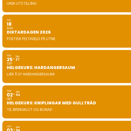
UNIK UTSTILLING
TYS
18
AUG
DIKTARDAGEN 2026
POETISK FESTKVELD PÅ UTNE
FRE
SUN
25
27
SEP
HELGEKURS: HARDANGERSAUM
LÆR Å SY HARDANGERSAUM!
FRE
SUN
02
04
OKT
HELGEKURS: KNIPLINGAR MED GULLTRÅD
TIL BRINGKLUT OG BUNAD
LAU
SUN
03
04