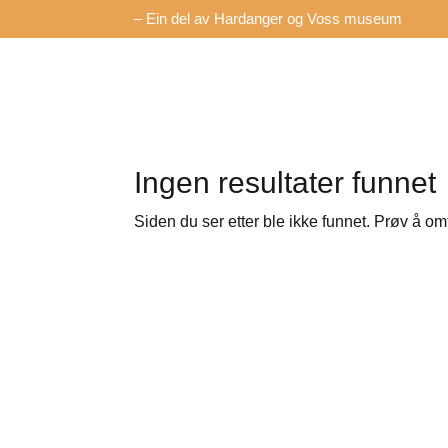
– Ein del av Hardanger og Voss museum
Ingen resultater funnet
Siden du ser etter ble ikke funnet. Prøv å om