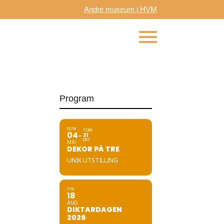
Andre museum i HVM
Program
SUN
TORS
04
31
DES
MAI
DEKOR PÅ TRE
UNIK UTSTILLING
TYS
18
AUG
DIKTARDAGEN
2026