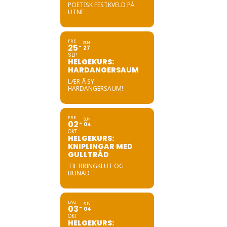
POETISK FESTKVELD PÅ
UTNE
FRE
SUN
25
27
SEP
HELGEKURS:
HARDANGERSAUM
LÆR Å SY
HARDANGERSAUM!
FRE
SUN
02
04
OKT
HELGEKURS:
KNIPLINGAR MED
GULLTRÅD
TIL BRINGKLUT OG
BUNAD
LAU
SUN
03
04
OKT
HELGEKURS: