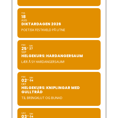
TYS
18
AUG
DIKTARDAGEN 2026
POETISK FESTKVELD PÅ UTNE
FRE
SUN
25
27
SEP
HELGEKURS: HARDANGERSAUM
LÆR Å SY HARDANGERSAUM!
FRE
SUN
02
04
OKT
HELGEKURS: KNIPLINGAR MED
GULLTRÅD
TIL BRINGKLUT OG BUNAD
LAU
SUN
03
04