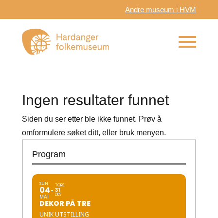
Andre museum i HVM
Ingen resultater funnet
Siden du ser etter ble ikke funnet. Prøv å
omformulere søket ditt, eller bruk menyen.
Program
SUN
TORS
04
31
DES
MAI
DEKOR PÅ TRE
UNIK UTSTILLING