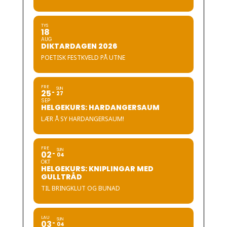
TYS
18
AUG
DIKTARDAGEN 2026
POETISK FESTKVELD PÅ UTNE
FRE
SUN
25
27
SEP
HELGEKURS: HARDANGERSAUM
LÆR Å SY HARDANGERSAUM!
FRE
SUN
02
04
OKT
HELGEKURS: KNIPLINGAR MED
GULLTRÅD
TIL BRINGKLUT OG BUNAD
LAU
SUN
03
04