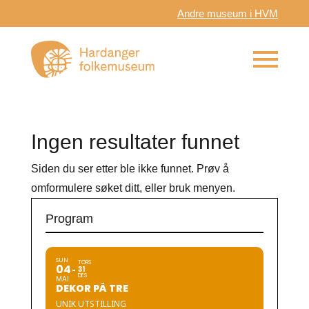
Andre museum i HVM
Ingen resultater funnet
Siden du ser etter ble ikke funnet. Prøv å
omformulere søket ditt, eller bruk menyen.
Program
SUN
TORS
04
31
DES
MAI
DEKOR PÅ TRE
UNIK UTSTILLING