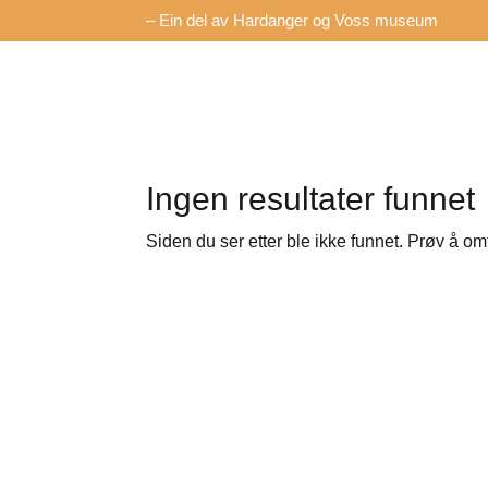
– Ein del av Hardanger og Voss museum
Ingen resultater funnet
Siden du ser etter ble ikke funnet. Prøv å om