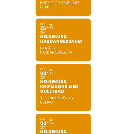
POETISK FESTKVELD PÅ
UTNE
FRE
SUN
25
27
SEP
HELGEKURS:
HARDANGERSAUM
LÆR Å SY
HARDANGERSAUM!
FRE
SUN
02
04
OKT
HELGEKURS:
KNIPLINGAR MED
GULLTRÅD
TIL BRINGKLUT OG
BUNAD
LAU
SUN
03
04
OKT
HELGEKURS: