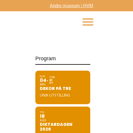
Andre museum i HVM
Program
SUN
TORS
04
31
DES
MAI
DEKOR PÅ TRE
UNIK UTSTILLING
TYS
18
AUG
DIKTARDAGEN
2026