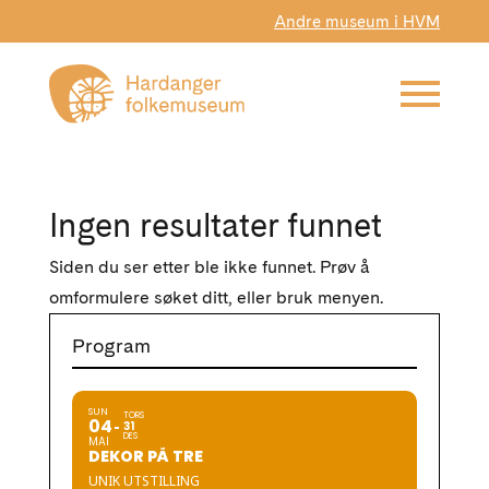
Andre museum i HVM
Ingen resultater funnet
Siden du ser etter ble ikke funnet. Prøv å
omformulere søket ditt, eller bruk menyen.
Program
SUN
TORS
04
31
DES
MAI
DEKOR PÅ TRE
UNIK UTSTILLING