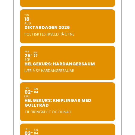
TYS
18
AUG
DIKTARDAGEN 2026
POETISK FESTKVELD PÅ UTNE
FRE
SUN
25
27
SEP
HELGEKURS: HARDANGERSAUM
LÆR Å SY HARDANGERSAUM!
FRE
SUN
02
04
OKT
HELGEKURS: KNIPLINGAR MED
GULLTRÅD
TIL BRINGKLUT OG BUNAD
LAU
SUN
03
04