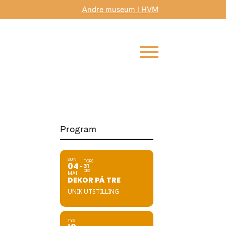
Andre museum i HVM
Program
SUN
TORS
04
31
DES
MAI
DEKOR PÅ TRE
UNIK UTSTILLING
TYS