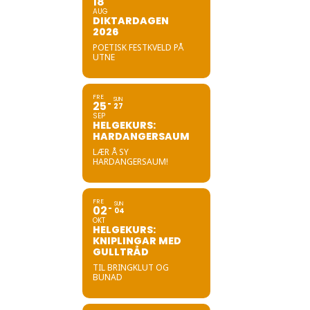
18
AUG
DIKTARDAGEN
2026
POETISK FESTKVELD PÅ
UTNE
FRE
SUN
25
27
SEP
HELGEKURS:
HARDANGERSAUM
LÆR Å SY
HARDANGERSAUM!
FRE
SUN
02
04
OKT
HELGEKURS:
KNIPLINGAR MED
GULLTRÅD
TIL BRINGKLUT OG
BUNAD