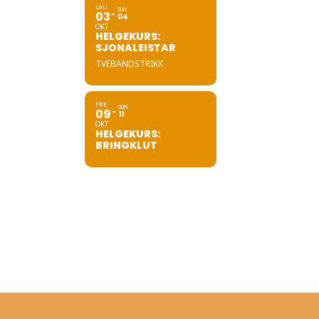
LAU
SUN
03
04
OKT
HELGEKURS:
SJONALEISTAR
TVEBANDSTRIKK
FRE
SUN
09
11
OKT
HELGEKURS:
BRINGKLUT