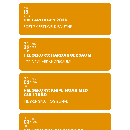
TYS
18
AUG
DIKTARDAGEN 2026
POETISK FESTKVELD PÅ UTNE
FRE
SUN
25
27
SEP
HELGEKURS: HARDANGERSAUM
LÆR Å SY HARDANGERSAUM!
FRE
SUN
02
04
OKT
HELGEKURS: KNIPLINGAR MED
GULLTRÅD
TIL BRINGKLUT OG BUNAD
LAU
SUN
03
04
OKT