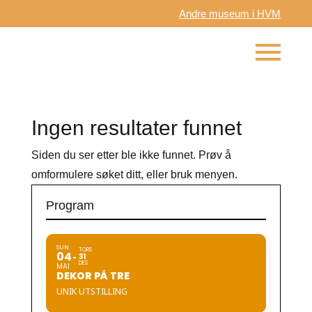
Andre museum i HVM
Ingen resultater funnet
Siden du ser etter ble ikke funnet. Prøv å
omformulere søket ditt, eller bruk menyen.
Program
SUN
TORS
04
31
DES
MAI
DEKOR PÅ TRE
UNIK UTSTILLING