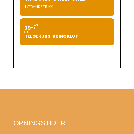
HELGEKURS: SJONALEISTAR
TVEBANDSTRIKK
FRE
SUN
09
11
OKT
HELGEKURS: BRINGKLUT
OPNINGSTIDER