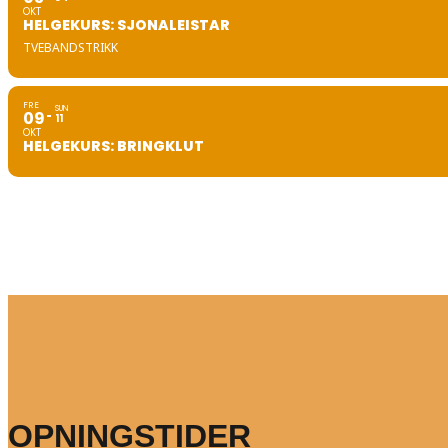
OKT
HELGEKURS: SJONALEISTAR
TVEBANDSTRIKK
FRE
SUN
09
11
OKT
HELGEKURS: BRINGKLUT
OPNINGSTIDER