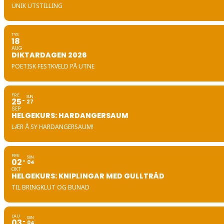
UNIK UTSTILLING
TYS
18
AUG
DIKTARDAGEN 2026
POETISK FESTKVELD PÅ UTNE
FRE
SUN
25
27
SEP
HELGEKURS: HARDANGERSAUM
LÆR Å SY HARDANGERSAUM!
FRE
SUN
02
04
OKT
HELGEKURS: KNIPLINGAR MED GULLTRÅD
TIL BRINGKLUT OG BUNAD
LAU
SUN
03
04