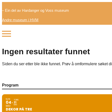
– Ein del av Hardanger og Voss museum
Andre museum i HVM
Ingen resultater funnet
Siden du ser etter ble ikke funnet. Prøv å omformulere søket di
Program
SUN
TORS
04
31
DES
MAI
DEKOR PÅ TRE