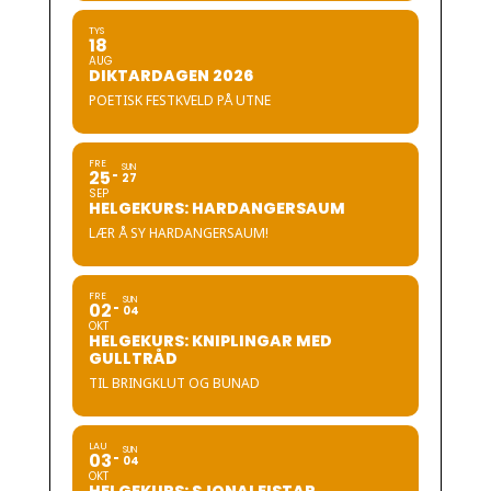
TYS
18
AUG
DIKTARDAGEN 2026
POETISK FESTKVELD PÅ UTNE
FRE
SUN
25
27
SEP
HELGEKURS: HARDANGERSAUM
LÆR Å SY HARDANGERSAUM!
FRE
SUN
02
04
OKT
HELGEKURS: KNIPLINGAR MED
GULLTRÅD
TIL BRINGKLUT OG BUNAD
LAU
SUN
03
04
OKT