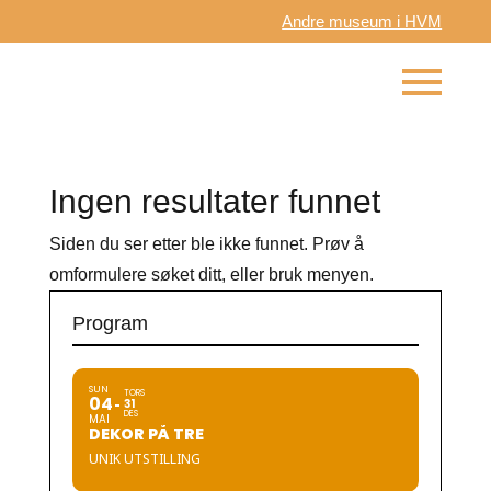
Andre museum i HVM
Ingen resultater funnet
Siden du ser etter ble ikke funnet. Prøv å
omformulere søket ditt, eller bruk menyen.
Program
SUN
TORS
04
31
DES
MAI
DEKOR PÅ TRE
UNIK UTSTILLING