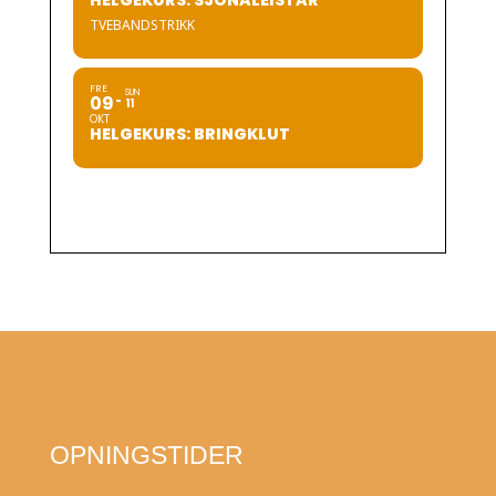
HELGEKURS: SJONALEISTAR
TVEBANDSTRIKK
FRE
SUN
09
11
OKT
HELGEKURS: BRINGKLUT
OPNINGSTIDER