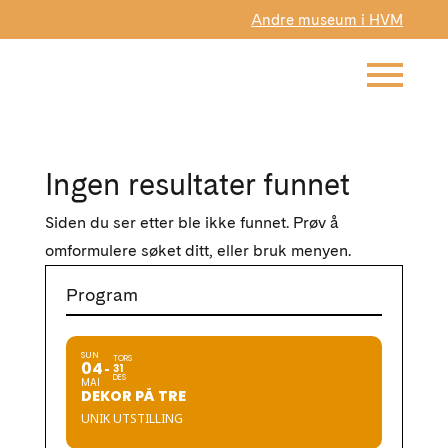
Andre museum i HVM
Ingen resultater funnet
Siden du ser etter ble ikke funnet. Prøv å
omformulere søket ditt, eller bruk menyen.
Program
SUN
TORS
04
31
DES
MAI
DEKOR PÅ TRE
UNIK UTSTILLING