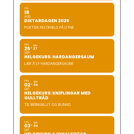
TYS
18
AUG
DIKTARDAGEN 2026
POETISK FESTKVELD PÅ UTNE
FRE
SUN
25
27
SEP
HELGEKURS: HARDANGERSAUM
LÆR Å SY HARDANGERSAUM!
FRE
SUN
02
04
OKT
HELGEKURS: KNIPLINGAR MED
GULLTRÅD
TIL BRINGKLUT OG BUNAD
LAU
SUN
03
04
OKT