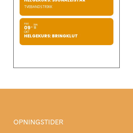
HELGEKURS: SJONALEISTAR
TVEBANDSTRIKK
FRE
SUN
09
11
OKT
HELGEKURS: BRINGKLUT
OPNINGSTIDER