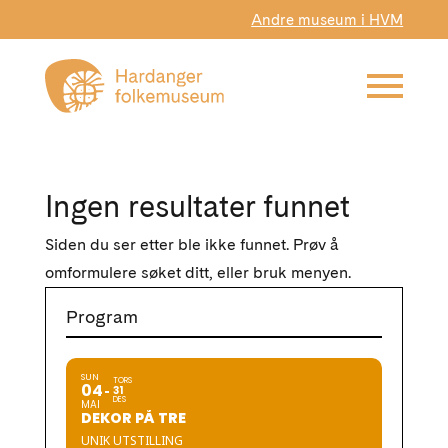
Andre museum i HVM
Ingen resultater funnet
Siden du ser etter ble ikke funnet. Prøv å
omformulere søket ditt, eller bruk menyen.
Program
SUN
TORS
04
31
DES
MAI
DEKOR PÅ TRE
UNIK UTSTILLING