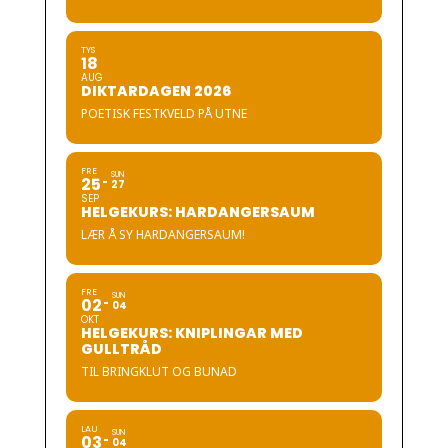
TYS
18
AUG
DIKTARDAGEN 2026
POETISK FESTKVELD PÅ UTNE
FRE
SUN
25
27
SEP
HELGEKURS: HARDANGERSAUM
LÆR Å SY HARDANGERSAUM!
FRE
SUN
02
04
OKT
HELGEKURS: KNIPLINGAR MED
GULLTRÅD
TIL BRINGKLUT OG BUNAD
LAU
SUN
03
04