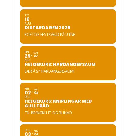
TYS
18
AUG
DIKTARDAGEN 2026
POETISK FESTKVELD PÅ UTNE
FRE
SUN
25
27
SEP
HELGEKURS: HARDANGERSAUM
LÆR Å SY HARDANGERSAUM!
FRE
SUN
02
04
OKT
HELGEKURS: KNIPLINGAR MED
GULLTRÅD
TIL BRINGKLUT OG BUNAD
LAU
SUN
03
04