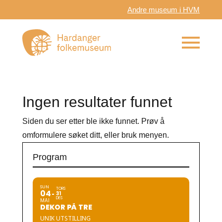
Andre museum i HVM
Ingen resultater funnet
Siden du ser etter ble ikke funnet. Prøv å
omformulere søket ditt, eller bruk menyen.
Program
SUN
TORS
04
31
DES
MAI
DEKOR PÅ TRE
UNIK UTSTILLING