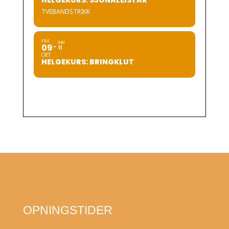
HELGEKURS: SJONALEISTAR
TVEBANDSTRIKK
FRE
SUN
09
11
OKT
HELGEKURS: BRINGKLUT
OPNINGSTIDER