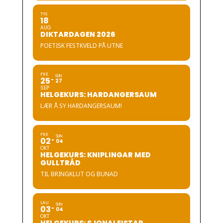
TYS
18
AUG
DIKTARDAGEN 2026
POETISK FESTKVELD PÅ UTNE
FRE
SUN
25
27
SEP
HELGEKURS: HARDANGERSAUM
LÆR Å SY HARDANGERSAUM!
FRE
SUN
02
04
OKT
HELGEKURS: KNIPLINGAR MED
GULLTRÅD
TIL BRINGKLUT OG BUNAD
LAU
SUN
03
04
OKT