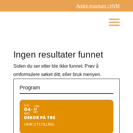
Andre museum i HVM
Ingen resultater funnet
Siden du ser etter ble ikke funnet. Prøv å
omformulere søket ditt, eller bruk menyen.
Program
SUN
TORS
04
31
DES
MAI
DEKOR PÅ TRE
UNIK UTSTILLING