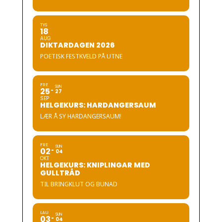
TYS
18
AUG
DIKTARDAGEN 2026
POETISK FESTKVELD PÅ UTNE
FRE
SUN
25
27
SEP
HELGEKURS: HARDANGERSAUM
LÆR Å SY HARDANGERSAUM!
FRE
SUN
02
04
OKT
HELGEKURS: KNIPLINGAR MED
GULLTRÅD
TIL BRINGKLUT OG BUNAD
LAU
SUN
03
04