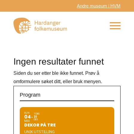
Andre museum i HVM
Ingen resultater funnet
Siden du ser etter ble ikke funnet. Prøv å
omformulere søket ditt, eller bruk menyen.
Program
SUN
TORS
04
31
DES
MAI
DEKOR PÅ TRE
UNIK UTSTILLING