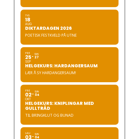
TYS
18
AUG
DIKTARDAGEN 2026
POETISK FESTKVELD PÅ UTNE
FRE
SUN
25
27
SEP
HELGEKURS: HARDANGERSAUM
LÆR Å SY HARDANGERSAUM!
FRE
SUN
02
04
OKT
HELGEKURS: KNIPLINGAR MED
GULLTRÅD
TIL BRINGKLUT OG BUNAD
LAU
SUN
03
04