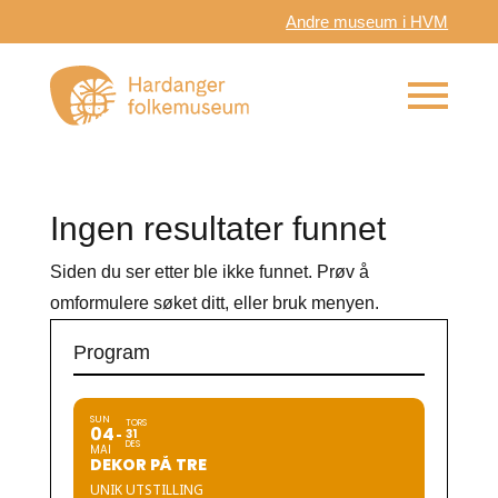
Andre museum i HVM
Ingen resultater funnet
Siden du ser etter ble ikke funnet. Prøv å
omformulere søket ditt, eller bruk menyen.
Program
SUN
TORS
04
31
DES
MAI
DEKOR PÅ TRE
UNIK UTSTILLING