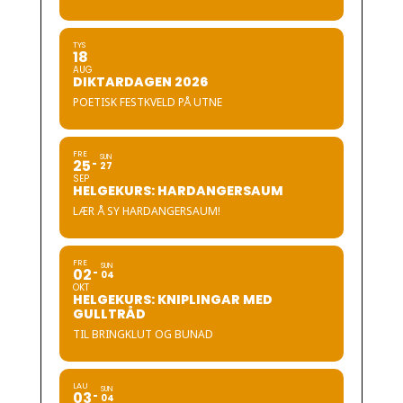
TYS
18
AUG
DIKTARDAGEN 2026
POETISK FESTKVELD PÅ UTNE
FRE
SUN
25
27
SEP
HELGEKURS: HARDANGERSAUM
LÆR Å SY HARDANGERSAUM!
FRE
SUN
02
04
OKT
HELGEKURS: KNIPLINGAR MED
GULLTRÅD
TIL BRINGKLUT OG BUNAD
LAU
SUN
03
04