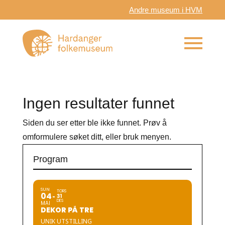
Andre museum i HVM
Ingen resultater funnet
Siden du ser etter ble ikke funnet. Prøv å
omformulere søket ditt, eller bruk menyen.
Program
SUN
TORS
04
31
DES
MAI
DEKOR PÅ TRE
UNIK UTSTILLING