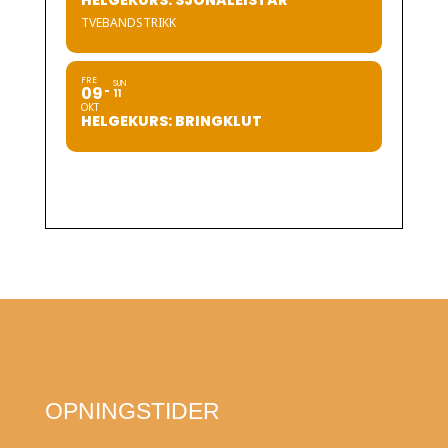
HELGEKURS: SJONALEISTAR
TVEBANDSTRIKK
FRE
SUN
09
11
OKT
HELGEKURS: BRINGKLUT
OPNINGSTIDER