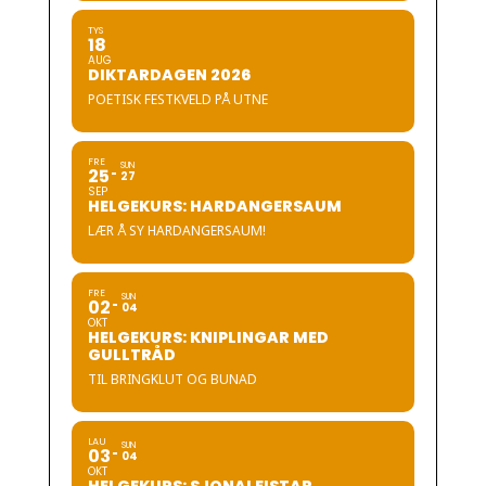
TYS
18
AUG
DIKTARDAGEN 2026
POETISK FESTKVELD PÅ UTNE
FRE
SUN
25
27
SEP
HELGEKURS: HARDANGERSAUM
LÆR Å SY HARDANGERSAUM!
FRE
SUN
02
04
OKT
HELGEKURS: KNIPLINGAR MED
GULLTRÅD
TIL BRINGKLUT OG BUNAD
LAU
SUN
03
04
OKT