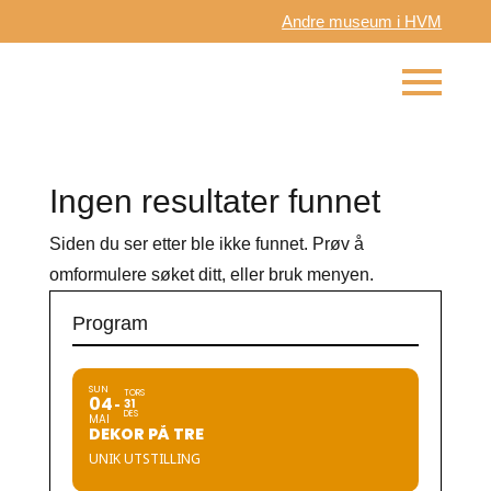
Andre museum i HVM
Ingen resultater funnet
Siden du ser etter ble ikke funnet. Prøv å
omformulere søket ditt, eller bruk menyen.
Program
SUN
TORS
04
31
DES
MAI
DEKOR PÅ TRE
UNIK UTSTILLING