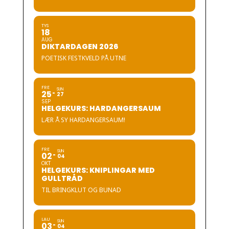
TYS
18
AUG
DIKTARDAGEN 2026
POETISK FESTKVELD PÅ UTNE
FRE
SUN
25
27
SEP
HELGEKURS: HARDANGERSAUM
LÆR Å SY HARDANGERSAUM!
FRE
SUN
02
04
OKT
HELGEKURS: KNIPLINGAR MED
GULLTRÅD
TIL BRINGKLUT OG BUNAD
LAU
SUN
03
04