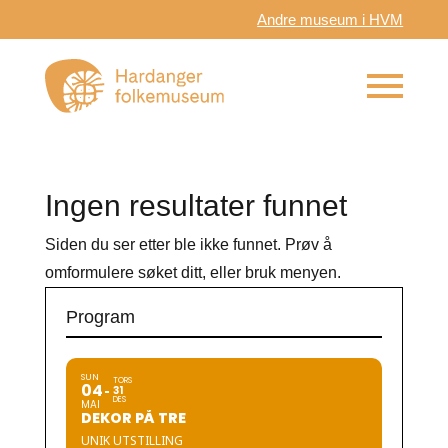
Andre museum i HVM
Ingen resultater funnet
Siden du ser etter ble ikke funnet. Prøv å
omformulere søket ditt, eller bruk menyen.
Program
SUN
TORS
04
31
DES
MAI
DEKOR PÅ TRE
UNIK UTSTILLING