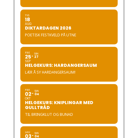
TYS
18
AUG
DIKTARDAGEN 2026
POETISK FESTKVELD PÅ UTNE
FRE
SUN
25
27
SEP
HELGEKURS: HARDANGERSAUM
LÆR Å SY HARDANGERSAUM!
FRE
SUN
02
04
OKT
HELGEKURS: KNIPLINGAR MED
GULLTRÅD
TIL BRINGKLUT OG BUNAD
LAU
SUN
03
04