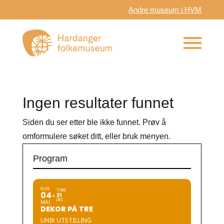
Andre museum i HVM
Ingen resultater funnet
Siden du ser etter ble ikke funnet. Prøv å
omformulere søket ditt, eller bruk menyen.
Program
SUN
TORS
04
31
DES
MAI
DEKOR PÅ TRE
UNIK UTSTILLING