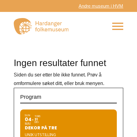
Andre museum i HVM
Ingen resultater funnet
Siden du ser etter ble ikke funnet. Prøv å
omformulere søket ditt, eller bruk menyen.
Program
SUN
TORS
04
31
DES
MAI
DEKOR PÅ TRE
UNIK UTSTILLING