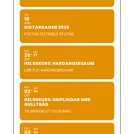
TYS
18
AUG
DIKTARDAGEN 2026
POETISK FESTKVELD PÅ UTNE
FRE
SUN
25
27
SEP
HELGEKURS: HARDANGERSAUM
LÆR Å SY HARDANGERSAUM!
FRE
SUN
02
04
OKT
HELGEKURS: KNIPLINGAR MED
GULLTRÅD
TIL BRINGKLUT OG BUNAD
LAU
SUN
03
04