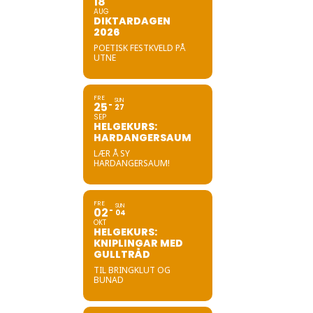
18
AUG
DIKTARDAGEN
2026
POETISK FESTKVELD PÅ
UTNE
FRE
SUN
25
27
SEP
HELGEKURS:
HARDANGERSAUM
LÆR Å SY
HARDANGERSAUM!
FRE
SUN
02
04
OKT
HELGEKURS:
KNIPLINGAR MED
GULLTRÅD
TIL BRINGKLUT OG
BUNAD