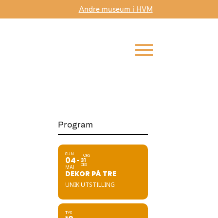
Andre museum i HVM
Program
SUN
TORS
04
31
DES
MAI
DEKOR PÅ TRE
UNIK UTSTILLING
TYS