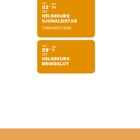
LAU
SUN
03
04
OKT
HELGEKURS:
SJONALEISTAR
TVEBANDSTRIKK
FRE
SUN
09
11
OKT
HELGEKURS:
BRINGKLUT