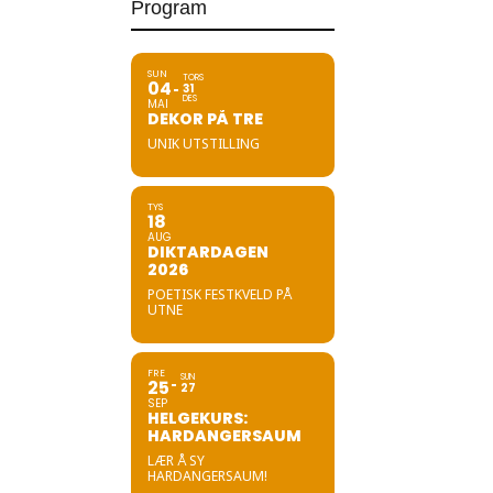
Program
SUN
TORS
04
31
DES
MAI
DEKOR PÅ TRE
UNIK UTSTILLING
TYS
18
AUG
DIKTARDAGEN
2026
POETISK FESTKVELD PÅ
UTNE
FRE
SUN
25
27
SEP
HELGEKURS:
HARDANGERSAUM
LÆR Å SY
HARDANGERSAUM!