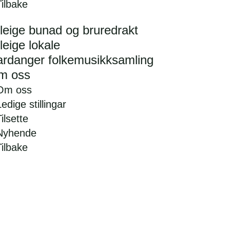
Tilbake
leige bunad og bruredrakt
leige lokale
rdanger folkemusikksamling
m oss
Om oss
edige stillingar
ilsette
Nyhende
Tilbake