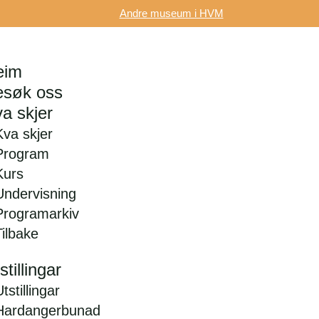
Andre museum i HVM
eim
esøk oss
a skjer
Kva skjer
Program
Kurs
Undervisning
Programarkiv
Tilbake
stillingar
tstillingar
Hardangerbunad