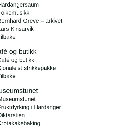
Hardangersaum
Folkemusikk
Bernhard Greve – arkivet
Lars Kinsarvik
Tilbake
fé og butikk
Kafé og butikk
Sjonaleist strikkepakke
Tilbake
useumstunet
Museumstunet
Fruktdyrking i Hardanger
Diktarstien
Krotakakebaking