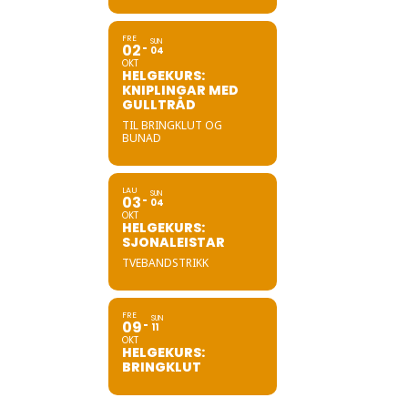
FRE
SUN
02
04
OKT
HELGEKURS:
KNIPLINGAR MED
GULLTRÅD
TIL BRINGKLUT OG
BUNAD
LAU
SUN
03
04
OKT
HELGEKURS:
SJONALEISTAR
TVEBANDSTRIKK
FRE
SUN
09
11
OKT
HELGEKURS:
BRINGKLUT