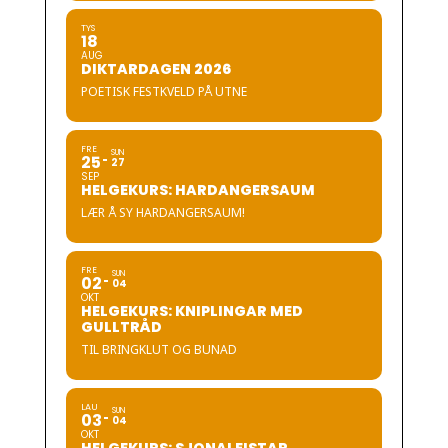
TYS
18
AUG
DIKTARDAGEN 2026
POETISK FESTKVELD PÅ UTNE
FRE
SUN
25
27
SEP
HELGEKURS: HARDANGERSAUM
LÆR Å SY HARDANGERSAUM!
FRE
SUN
02
04
OKT
HELGEKURS: KNIPLINGAR MED
GULLTRÅD
TIL BRINGKLUT OG BUNAD
LAU
SUN
03
04
OKT