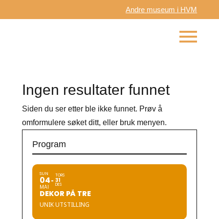
Andre museum i HVM
Ingen resultater funnet
Siden du ser etter ble ikke funnet. Prøv å
omformulere søket ditt, eller bruk menyen.
Program
SUN
TORS
04
31
DES
MAI
DEKOR PÅ TRE
UNIK UTSTILLING