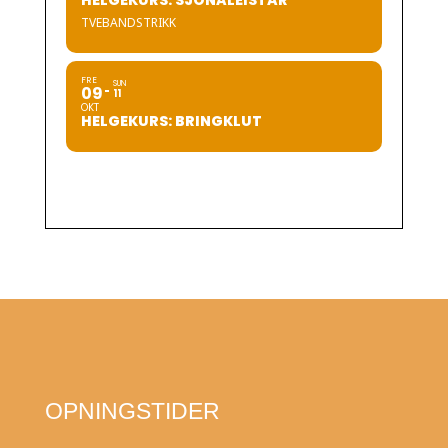
HELGEKURS: SJONALEISTAR
TVEBANDSTRIKK
FRE
SUN
09
11
OKT
HELGEKURS: BRINGKLUT
OPNINGSTIDER