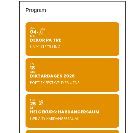
Program
SUN
TORS
04
31
DES
MAI
DEKOR PÅ TRE
UNIK UTSTILLING
TYS
18
AUG
DIKTARDAGEN 2026
POETISK FESTKVELD PÅ UTNE
FRE
SUN
25
27
SEP
HELGEKURS: HARDANGERSAUM
LÆR Å SY HARDANGERSAUM!