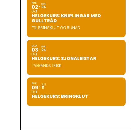
FRE
SUN
02
04
OKT
HELGEKURS: KNIPLINGAR MED
GULLTRÅD
TIL BRINGKLUT OG BUNAD
LAU
SUN
03
04
OKT
HELGEKURS: SJONALEISTAR
TVEBANDSTRIKK
FRE
SUN
09
11
OKT
HELGEKURS: BRINGKLUT